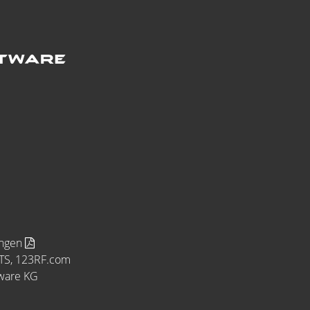
ungen
MTS, 123RF.com
tware KG