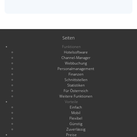
Seiten
Funktionen
Hotelsoftware
Channel-Manager
Webbuchung
Personalmanagement
Finanzen
Schnittstellen
Statistiken
Für Österreich
Weitere Funktionen
Vorteile
Einfach
Mobil
Flexibel
Günstig
Zuverlässig
Preise