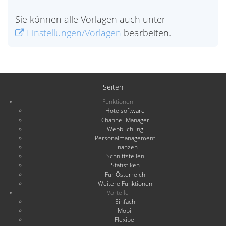
Sie können alle Vorlagen auch unter
Einstellungen/Vorlagen
bearbeiten.
Seiten
Funktionen
Hotelsoftware
Channel-Manager
Webbuchung
Personalmanagement
Finanzen
Schnittstellen
Statistiken
Für Österreich
Weitere Funktionen
Vorteile
Einfach
Mobil
Flexibel