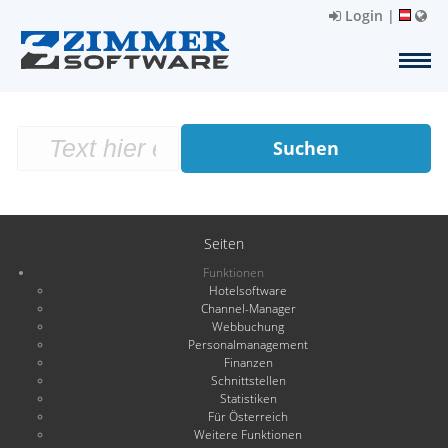
Login
|
Suchen
Seiten
Funktionen
Hotelsoftware
Channel-Manager
Webbuchung
Personalmanagement
Finanzen
Schnittstellen
Statistiken
Für Österreich
Weitere Funktionen