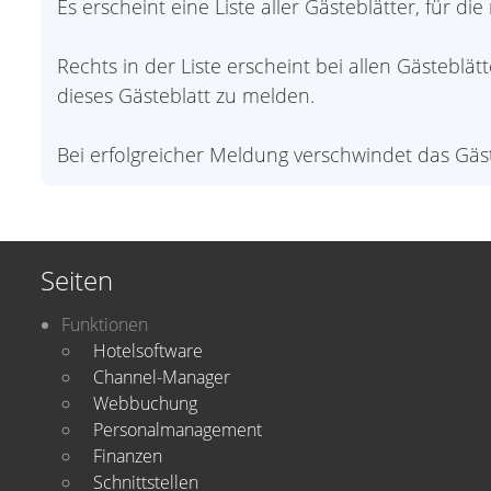
Es erscheint eine Liste aller Gästeblätter, für d
Rechts in der Liste erscheint bei allen Gästeblä
dieses Gästeblatt zu melden.
Bei erfolgreicher Meldung verschwindet das Gäst
Seiten
Funktionen
Hotelsoftware
Channel-Manager
Webbuchung
Personalmanagement
Finanzen
Schnittstellen