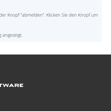
.
t, der Knopf "abmelden". Klicken Sie den Knopf um
 angezeigt.