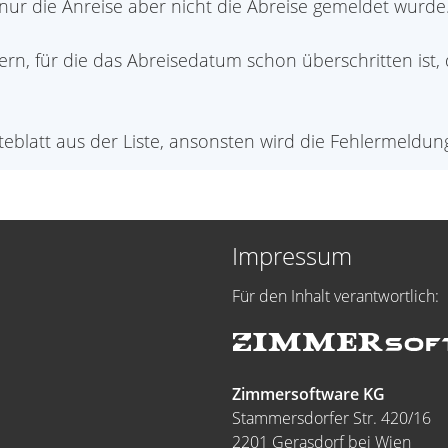
ie nur die Anreise aber nicht die Abreise gemeldet wurde
ttern, für die das Abreisedatum schon überschritten is
eblatt aus der Liste, ansonsten wird die Fehlermeldung
Impressum
Für den Inhalt verantwortlich:
Zimmersoftware KG
Stammersdorfer Str. 420/16
2201 Gerasdorf bei Wien