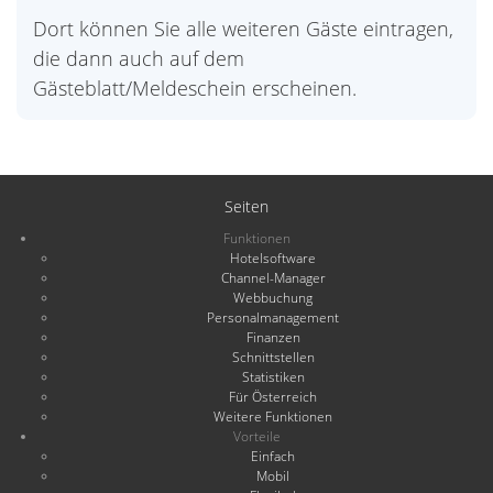
Dort können Sie alle weiteren Gäste eintragen,
die dann auch auf dem
Gästeblatt/Meldeschein erscheinen.
Seiten
Funktionen
Hotelsoftware
Channel-Manager
Webbuchung
Personalmanagement
Finanzen
Schnittstellen
Statistiken
Für Österreich
Weitere Funktionen
Vorteile
Einfach
Mobil