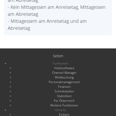
am Abreisetag
- Kein Mittagessen am Anreisetag, Mittagessen
am Abreisetag
- Mittagessem am Anreisetag und am
Abreisetag
Seiten
Funktionen
Hotelsoftware
Channel-Manager
Webbuchung
Personalmanagement
Finanzen
Schnittstellen
Statistiken
Für Österreich
Weitere Funktionen
Vorteile
Einfach