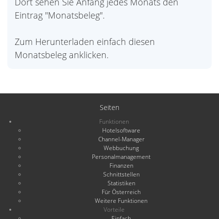
Dort sehen Sie Anfang jedes Monats den
Eintrag "Monatsbeleg".
Zum Herunterladen einfach diesen
Monatsbeleg anklicken.
Seiten
Funktionen
Hotelsoftware
Channel-Manager
Webbuchung
Personalmanagement
Finanzen
Schnittstellen
Statistiken
Für Österreich
Weitere Funktionen
Vorteile
Einfach