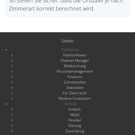
So stellen Sie sicher, dass die Ortstaxe je nach
Zimmerart korrekt berechnet wird.
Seiten
Funktionen
Hotelsoftware
Channel-Manager
Webbuchung
Personalmanagement
Finanzen
Schnittstellen
Statistiken
Für Österreich
Weitere Funktionen
Vorteile
Einfach
Mobil
Flexibel
Günstig
Zuverlässig