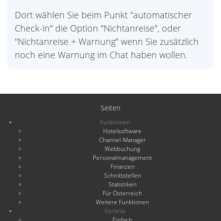
Dort wählen Sie beim Punkt "automatischer
Check-in" die Option "Nichtanreise", oder
"Nichtanreise + Warnung" wenn Sie zusätzlich
noch eine Warnung im Chat haben wollen.
Seiten
Funktionen
Hotelsoftware
Channel-Manager
Webbuchung
Personalmanagement
Finanzen
Schnittstellen
Statistiken
Für Österreich
Weitere Funktionen
Vorteile
Einfach