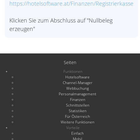
https://hotelsoftware.at/Finanzen/Registrierkasse
Klicken Sie zum Abschluss auf "Nullbeleg
erzeugen"
Seiten
Funktionen
Hotelsoftware
Channel-Manager
Webbuchung
Personalmanagement
Finanzen
Schnittstellen
Statistiken
Für Österreich
Weitere Funktionen
Vorteile
Einfach
Mobil