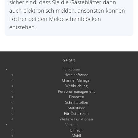
sicher sind, dass Sie die Gästeblätter dann
auch elektronisch melden, ansonsten können
Löcher bei den Meldescheinblöcken
entstehen.
Seiten
Funktionen
Hotelsoftware
Channel-Manager
Webbuchung
Personalmanagement
Finanzen
Schnittstellen
Statistiken
Für Österreich
Weitere Funktionen
Vorteile
Einfach
Mobil