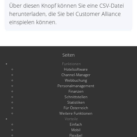
Über diesen Knopf können Sie eine CSV-Datei
herunterladen, die Sie bei Customer Alliance
einspielen können.
Seiten
Funktionen
Hotelsoftware
Channel-Manager
Webbuchung
Personalmanagement
Finanzen
Schnittstellen
Statistiken
Für Österreich
Weitere Funktionen
Vorteile
Einfach
Mobil
Flexibel