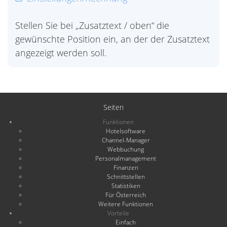
Stellen Sie bei „Zusatztext / oben“ die
gewünschte Position ein, an der der Zusatztext
angezeigt werden soll.
Seiten
Funktionen
Hotelsoftware
Channel-Manager
Webbuchung
Personalmanagement
Finanzen
Schnittstellen
Statistiken
Für Österreich
Weitere Funktionen
Vorteile
Einfach