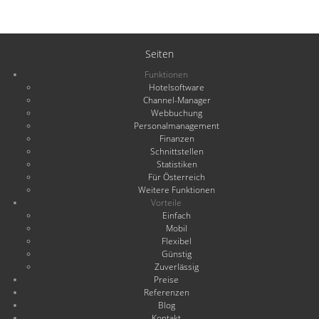
Seiten
Funktionen
Hotelsoftware
Channel-Manager
Webbuchung
Personalmanagement
Finanzen
Schnittstellen
Statistiken
Für Österreich
Weitere Funktionen
Vorteile
Einfach
Mobil
Flexibel
Günstig
Zuverlässig
Preise
Referenzen
Blog
Kontakt