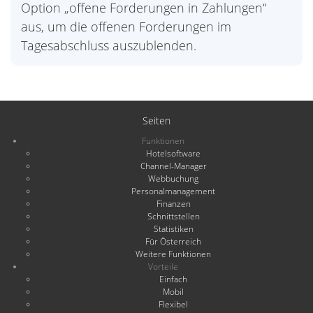
Option „offene Forderungen in Zahlungen“
aus, um die offenen Forderungen im
Tagesabschluss auszublenden.
Seiten
Funktionen
Hotelsoftware
Channel-Manager
Webbuchung
Personalmanagement
Finanzen
Schnittstellen
Statistiken
Für Österreich
Weitere Funktionen
Vorteile
Einfach
Mobil
Flexibel