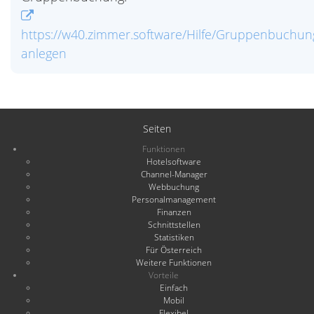
https://w40.zimmer.software/Hilfe/Gruppenbuchun
anlegen
Seiten
Funktionen
Hotelsoftware
Channel-Manager
Webbuchung
Personalmanagement
Finanzen
Schnittstellen
Statistiken
Für Österreich
Weitere Funktionen
Vorteile
Einfach
Mobil
Flexibel