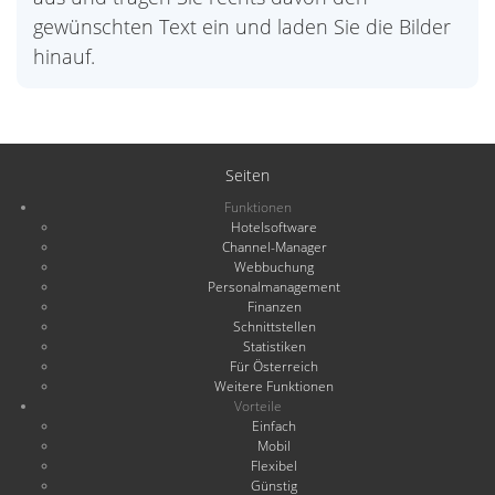
gewünschten Text ein und laden Sie die Bilder
hinauf.
Seiten
Funktionen
Hotelsoftware
Channel-Manager
Webbuchung
Personalmanagement
Finanzen
Schnittstellen
Statistiken
Für Österreich
Weitere Funktionen
Vorteile
Einfach
Mobil
Flexibel
Günstig