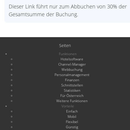
Dieser Link führt nur zum Abbuchen von 30% der
Gesamtsumme der Buchung.
Seiten
Funktionen
Hotelsoftware
Channel-Manager
Webbuchung
Personalmanagement
Finanzen
Schnittstellen
Statistiken
Für Österreich
Weitere Funktionen
Vorteile
Einfach
Mobil
Flexibel
Günstig