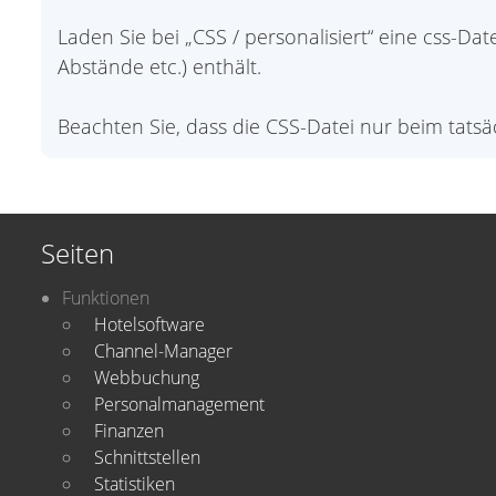
Laden Sie bei „CSS / personalisiert“ eine css-Dat
Abstände etc.) enthält.
Beachten Sie, dass die CSS-Datei nur beim tats
Seiten
Funktionen
Hotelsoftware
Channel-Manager
Webbuchung
Personalmanagement
Finanzen
Schnittstellen
Statistiken