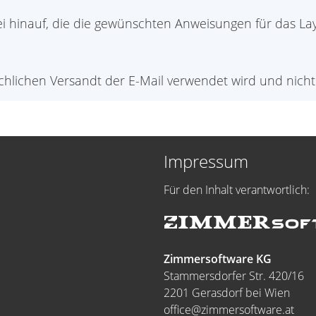
ei hinauf, die die gewünschten Anweisungen für das Layo
ächlichen Versandt der E-Mail verwendet wird und nich
Impressum
Für den Inhalt verantwortlich:
Zimmersoftware KG
Stammersdorfer Str. 420/16
2201 Gerasdorf bei Wien
office@zimmersoftware.at