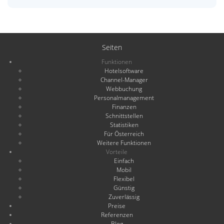
Seiten
Funktionen
Hotelsoftware
Channel-Manager
Webbuchung
Personalmanagement
Finanzen
Schnittstellen
Statistiken
Für Österreich
Weitere Funktionen
Vorteile
Einfach
Mobil
Flexibel
Günstig
Zuverlässig
Preise
Referenzen
Blog