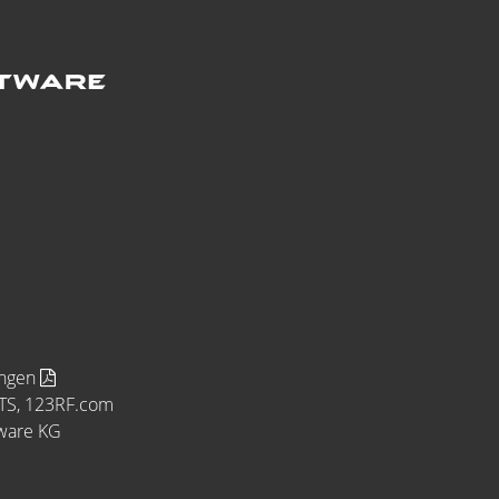
ungen
MTS, 123RF.com
tware KG