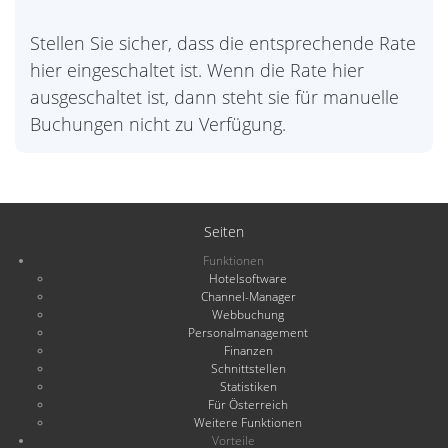
Stellen Sie sicher, dass die entsprechende Rate
hier eingeschaltet ist. Wenn die Rate hier
ausgeschaltet ist, dann steht sie für manuelle
Buchungen nicht zu Verfügung.
Seiten
Funktionen
Hotelsoftware
Channel-Manager
Webbuchung
Personalmanagement
Finanzen
Schnittstellen
Statistiken
Für Österreich
Weitere Funktionen
Vorteile