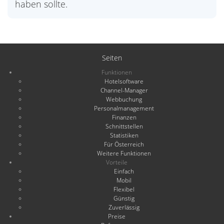
haben sollte.
Seiten
Funktionen
Hotelsoftware
Channel-Manager
Webbuchung
Personalmanagement
Finanzen
Schnittstellen
Statistiken
Für Österreich
Weitere Funktionen
Vorteile
Einfach
Mobil
Flexibel
Günstig
Zuverlässig
Preise