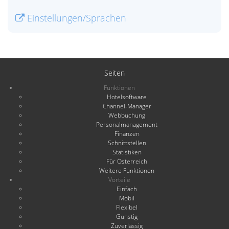
Einstellungen/Sprachen
Seiten
Funktionen
Hotelsoftware
Channel-Manager
Webbuchung
Personalmanagement
Finanzen
Schnittstellen
Statistiken
Für Österreich
Weitere Funktionen
Vorteile
Einfach
Mobil
Flexibel
Günstig
Zuverlässig