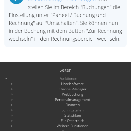
stellen Sie im Bereich "Buchungen" die
Einstellung unter "Paneel / Buchung und
Rechnung" auf "Umschalten". Sie können nun
in der Buchung mit dem Button "Zur Rechnung
wechseln" in den Rechnungsbereich wechseln.
Seiten
Funktionen
Hotelsoftware
Channel-Manager
Webbuchung
Personalmanagement
Finanzen
Schnittstellen
Statistiken
Für Österreich
Weitere Funktionen