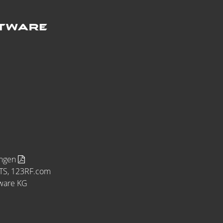
ungen
MTS, 123RF.com
tware KG