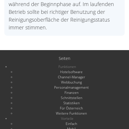
während der Beginnphase auf. Im laufenden
Betrieb sollte bei richtiger Benutzung der
Reinigungsoberfläche der Reinigungsstatus
immer stimmen.
Seiten
Funktionen
Hotelsoftware
Channel-Manager
Webbuchung
Personalmanagement
Finanzen
Schnittstellen
Statistiken
Für Österreich
Weitere Funktionen
Vorteile
Einfach
Mobil