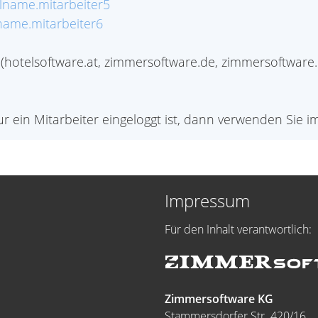
lname.mitarbeiter5
name.mitarbeiter6
otelsoftware.at, zimmersoftware.de, zimmersoftware.c
ur ein Mitarbeiter eingeloggt ist, dann verwenden Sie 
Impressum
Für den Inhalt verantwortlich:
Zimmersoftware KG
Stammersdorfer Str. 420/16