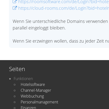
https://roomsoftware.com/de/Login?bid=hote
https://cloud-rooms.com/de/Login?bid=hotel
Wenn Sie unterschiedliche Domains verwenden (h
parallel eingeloggt bleiben.
Wenn Sie erzwingen wollen, dass zu jeder Zeit n
Seiten
Funktionen
Hotelsoftware
Channel-Manager
Webbuchung
Personalmanagement
Finanzen