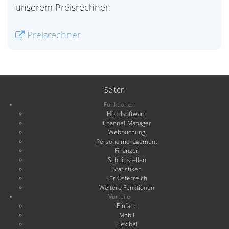
unserem Preisrechner:
Preisrechner
Seiten
Funktionen
Hotelsoftware
Channel-Manager
Webbuchung
Personalmanagement
Finanzen
Schnittstellen
Statistiken
Für Österreich
Weitere Funktionen
Vorteile
Einfach
Mobil
Flexibel