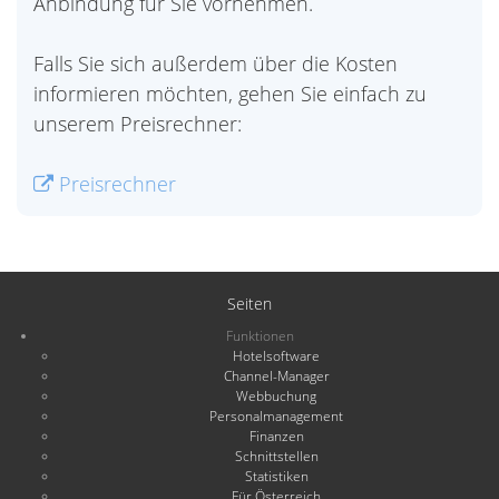
Anbindung für Sie vornehmen.
Falls Sie sich außerdem über die Kosten
informieren möchten, gehen Sie einfach zu
unserem Preisrechner:
Preisrechner
Seiten
Funktionen
Hotelsoftware
Channel-Manager
Webbuchung
Personalmanagement
Finanzen
Schnittstellen
Statistiken
Für Österreich