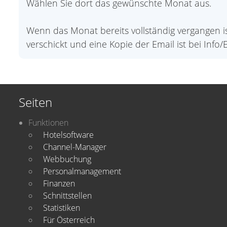
Wählen Sie dort das gewünschte Monat aus.
Wenn das Monat bereits vollständig vergangen i
verschickt und eine Kopie der Email ist bei Info/E
Seiten
Funktionen
Hotelsoftware
Channel-Manager
Webbuchung
Personalmanagement
Finanzen
Schnittstellen
Statistiken
Für Österreich