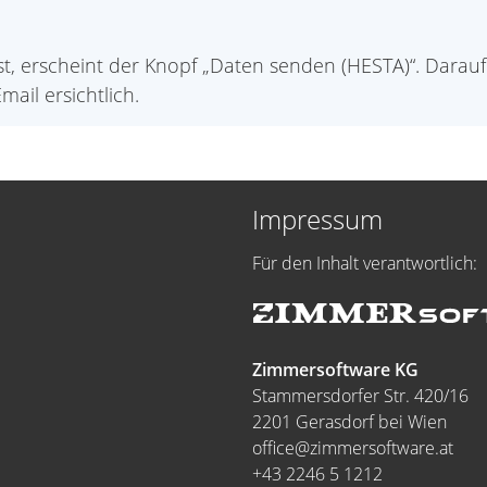
st, erscheint der Knopf „Daten senden (HESTA)“. Dara
mail ersichtlich.
Impressum
Für den Inhalt verantwortlich:
Zimmersoftware KG
Stammersdorfer Str. 420/16
2201 Gerasdorf bei Wien
office@zimmersoftware.at
+43 2246 5 1212