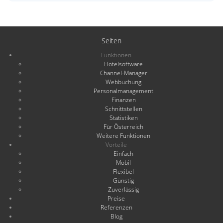
Seiten
Funktionen
Hotelsoftware
Channel-Manager
Webbuchung
Personalmanagement
Finanzen
Schnittstellen
Statistiken
Für Österreich
Weitere Funktionen
Vorteile
Einfach
Mobil
Flexibel
Günstig
Zuverlässig
Preise
Referenzen
Blog