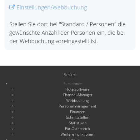
Einstellungen/Webbuchung
Stellen Sie dort bei "Standard / Personen" die
gewünschte Anzahl der Personen ein, die bei
der Webbuchung voreingestellt ist.
Seiten
Funktionen
Hotelsoftware
Channel-Manager
Webbuchung
Personalmanagement
Finanzen
Schnittstellen
Statistiken
Für Österreich
Weitere Funktionen
Vorteile