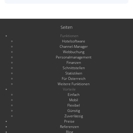
Seiten
Funktionen
Hotelsoftware
Channel-Manager
Webbuchung
Personalmanagement
Finanzen
Schnittstellen
Statistiken
Für Österreich
Weitere Funktionen
Vorteile
Einfach
Mobil
Flexibel
Günstig
Zuverlässig
Preise
Referenzen
Blog