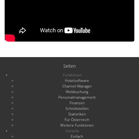
Seiten
Funktionen
Hotelsoftware
Channel-Manager
Webbuchung
Personalmanagement
Finanzen
Schnittstellen
Statistiken
Für Österreich
Weitere Funktionen
Vorteile
Einfach