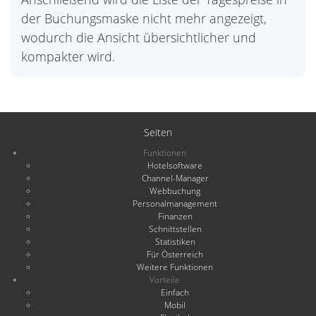
der Buchungsmaske nicht mehr angezeigt,
wodurch die Ansicht übersichtlicher und
kompakter wird.
Seiten
Funktionen
Hotelsoftware
Channel-Manager
Webbuchung
Personalmanagement
Finanzen
Schnittstellen
Statistiken
Für Österreich
Weitere Funktionen
Vorteile
Einfach
Mobil