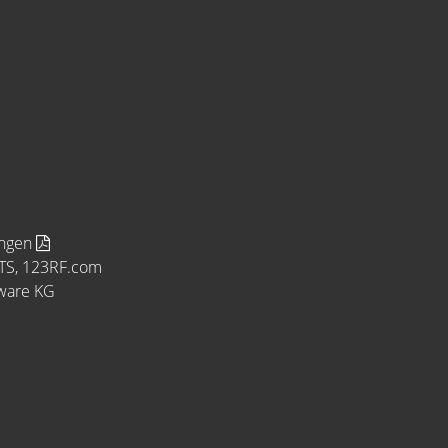
ungen
MTS, 123RF.com
tware KG