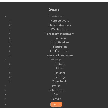
Seiten
Funktionen
Hotelsoftware
Channel-Manager
Webbuchung
Personalmanagement
Finanzen
Schnittstellen
Statistiken
Für Österreich
Weitere Funktionen
Vorteile
Einfach
Mobil
Flexibel
Günstig
Zuverlässig
Preise
Referenzen
Blog
Kontakt
Demo