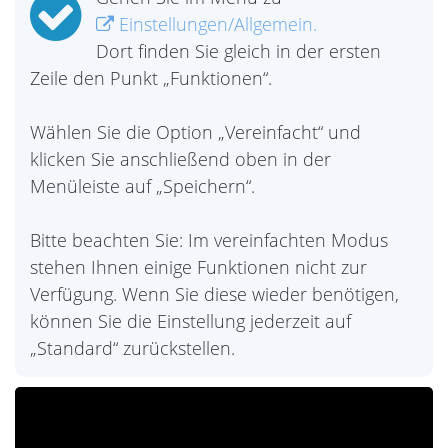
Einstellungen/Allgemein.
Dort finden Sie gleich in der ersten
Zeile den Punkt „Funktionen“.
Wählen Sie die Option „Vereinfacht“ und
klicken Sie anschließend oben in der
Menüleiste auf „Speichern“.
Bitte beachten Sie: Im vereinfachten Modus
stehen Ihnen einige Funktionen nicht zur
Verfügung. Wenn Sie diese wieder benötigen,
können Sie die Einstellung jederzeit auf
„Standard“ zurückstellen.