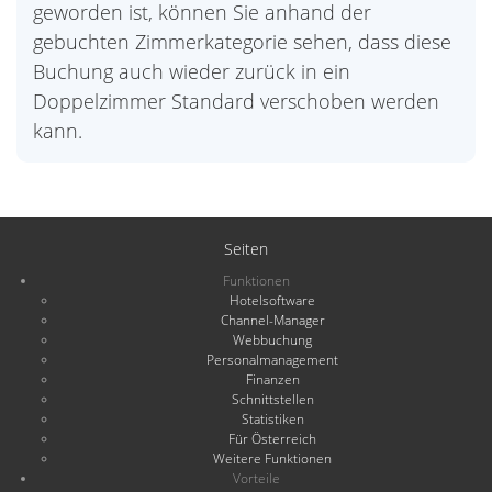
geworden ist, können Sie anhand der
gebuchten Zimmerkategorie sehen, dass diese
Buchung auch wieder zurück in ein
Doppelzimmer Standard verschoben werden
kann.
Seiten
Funktionen
Hotelsoftware
Channel-Manager
Webbuchung
Personalmanagement
Finanzen
Schnittstellen
Statistiken
Für Österreich
Weitere Funktionen
Vorteile