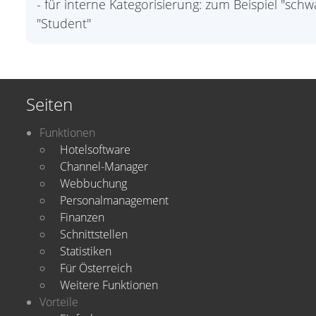
- für interne Kategorisierung: zum Beispiel "sc
"Student"
Seiten
Funktionen
Hotelsoftware
Channel-Manager
Webbuchung
Personalmanagement
Finanzen
Schnittstellen
Statistiken
Für Österreich
Weitere Funktionen
Vorteile