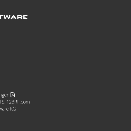
ungen
MTS, 123RF.com
tware KG