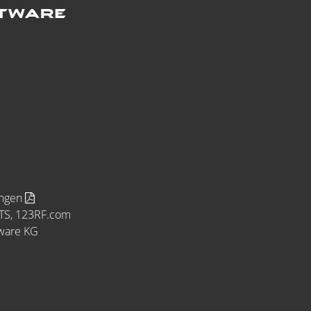
ungen
MTS, 123RF.com
tware KG