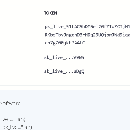
Software:
ve_...." an)
pk_live..." an)