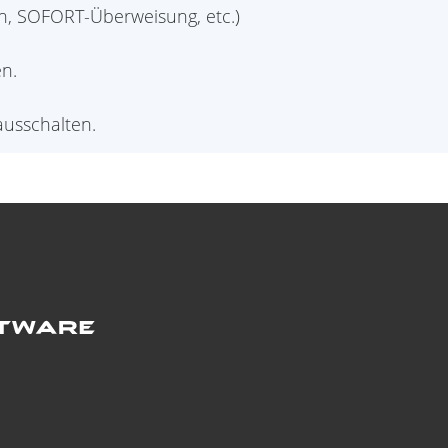
en, SOFORT-Überweisung, etc.)
n.
usschalten.