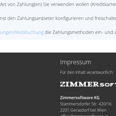
 Art von Zahlung(en) Sie verwenden wollen (Kreditkart
t den Zahlungsanbieter konfigurieren und freischalte
llungen/Webbuchung
die Zahlungsmethoden ein- und a
Impressum
Für den Inhalt verantwortlich:
Zimmersoftware KG
Stammersdorfer Str. 420/16
2201 Gerasdorf bei Wien