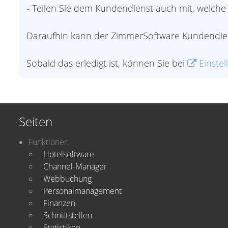
- Teilen Sie dem Kundendienst auch mit, welche
Daraufhin kann der ZimmerSoftware Kundendiens
Sobald das erledigt ist, können Sie bei
Einste
Seiten
Funktionen
Hotelsoftware
Channel-Manager
Webbuchung
Personalmanagement
Finanzen
Schnittstellen
Statistiken