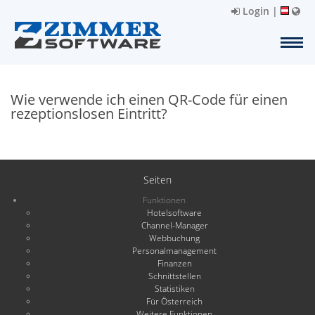
Login
|
Wie verwende ich einen QR-Code für einen
rezeptionslosen Eintritt?
Seiten
Funktionen
Hotelsoftware
Channel-Manager
Webbuchung
Personalmanagement
Finanzen
Schnittstellen
Statistiken
Für Österreich
Weitere Funktionen