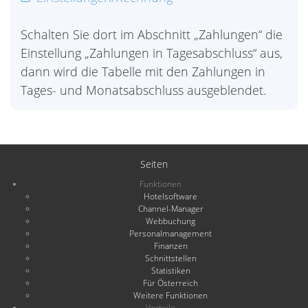
Schalten Sie dort im Abschnitt „Zahlungen“ die
Einstellung „Zahlungen in Tagesabschluss“ aus,
dann wird die Tabelle mit den Zahlungen in
Tages- und Monatsabschluss ausgeblendet.
Seiten
Funktionen
Hotelsoftware
Channel-Manager
Webbuchung
Personalmanagement
Finanzen
Schnittstellen
Statistiken
Für Österreich
Weitere Funktionen
Vorteile