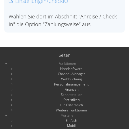
Einstellungen/CheckIO
Wählen Sie dort im Abschnitt "Anreise / Check-
In" die Option "Zahlungsweise" aus.
Seiten
Funktionen
Hotelsoftware
Channel-Manager
Webbuchung
Personalmanagement
Finanzen
Schnittstellen
Statistiken
Für Österreich
Weitere Funktionen
Vorteile
Einfach
Mobil