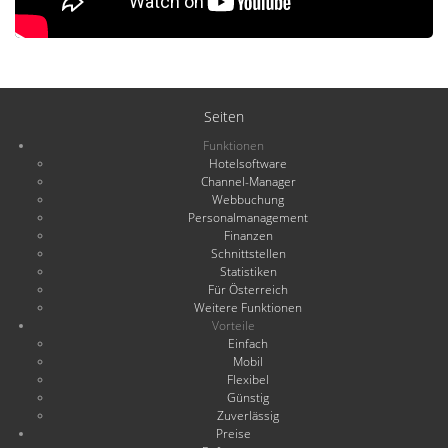
Seiten
Funktionen
Hotelsoftware
Channel-Manager
Webbuchung
Personalmanagement
Finanzen
Schnittstellen
Statistiken
Für Österreich
Weitere Funktionen
Vorteile
Einfach
Mobil
Flexibel
Günstig
Zuverlässig
Preise