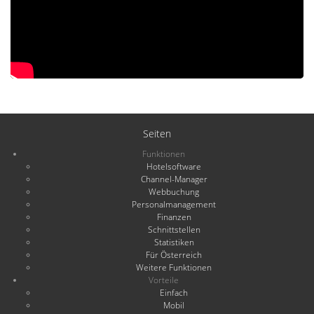
Seiten
Funktionen
Hotelsoftware
Channel-Manager
Webbuchung
Personalmanagement
Finanzen
Schnittstellen
Statistiken
Für Österreich
Weitere Funktionen
Vorteile
Einfach
Mobil