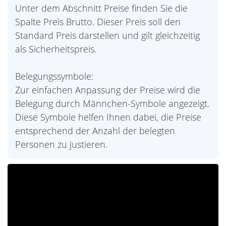
Unter dem Abschnitt Preise finden Sie die
Spalte Preis Brutto. Dieser Preis soll den
Standard Preis darstellen und gilt gleichzeitig
als Sicherheitspreis.
Belegungssymbole:
Zur einfachen Anpassung der Preise wird die
Belegung durch Männchen-Symbole angezeigt.
Diese Symbole helfen Ihnen dabei, die Preise
entsprechend der Anzahl der belegten
Personen zu justieren.